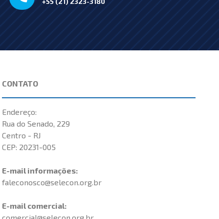
+55 (21) 2323-3180
CONTATO
Endereço:
Rua do Senado, 229
Centro - RJ
CEP: 20231-005
E-mail informações:
faleconosco@selecon.org.br
E-mail comercial:
comercial@selecon.org.br